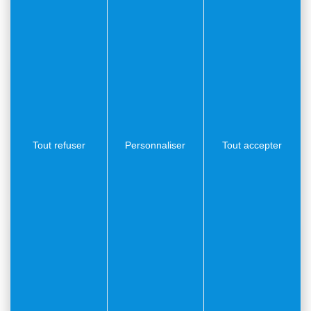
+ d'infos
Association diverse
Association des Amis de la Rade de
Villefranche (AARV)
Tout refuser
Personnaliser
Tout accepter
+ d'infos
Association sportive
Mounta Cala Villafranca