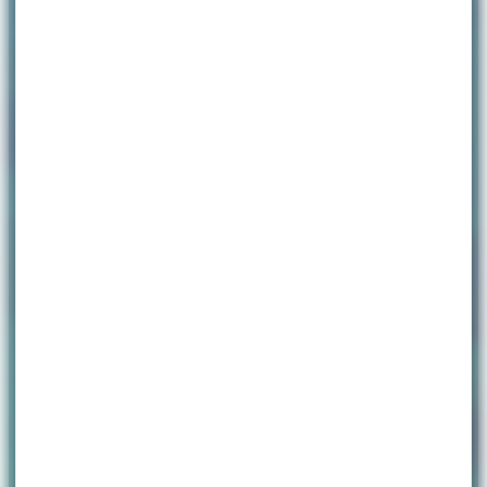
ACCUEIL
>
ASSOCIATIONS
>
PAGE 2
Espace associatif