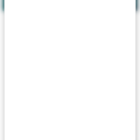
+
−
|
©
contributors
Leaflet
OpenStreetMap
Masquer la carte