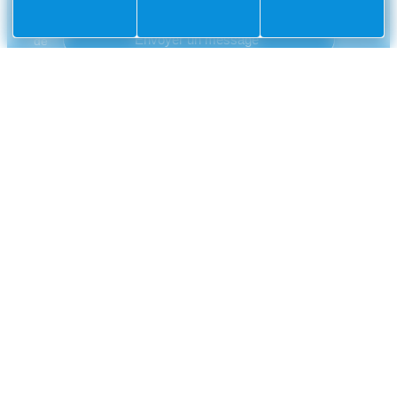
CONTACT
Mairie
Envoyer un message
de
Villefranche-
sur-
Mer
CS
10002
Villefranche-
sur-
Mer
Cedex
04
93
76
33
33
NUMÉROS UTILES
Police municipale
04 93 76 33 42
Gendarmerie nationale
0 800 112 112
CCAS
04 93 01 83 32
France Travail
04 93 76 20 30
Métropole Nice Côte d'Azur