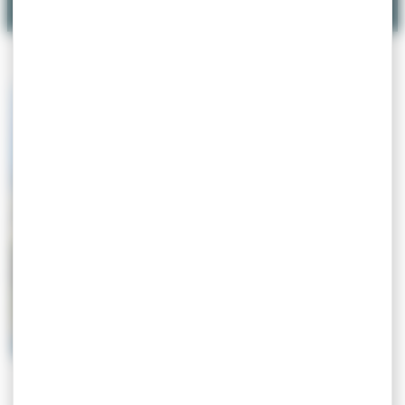
Le Mag'
Villefranche
Events
Villefranche
Charte