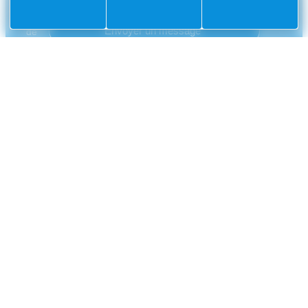
CONTACT
Mairie
Envoyer un message
de
Villefranche-
sur-
Mer
CS
10002
Villefranche-
sur-
Mer
Cedex
04
93
76
33
33
NUMÉROS UTILES
Police municipale
04 93 76 33 42
Gendarmerie nationale
0 800 112 112
CCAS
04 93 01 83 32
France Travail
04 93 76 20 30
Métropole Nice Côte d'Azur