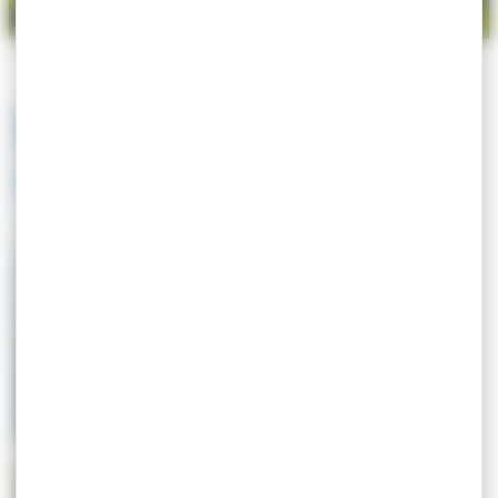
La ville
Espaces verts
s'engage
La mer
Gestion des