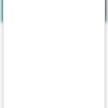
ACCUEIL
>
ASSOCIATIONS
>
CLUB DE LA MER
VILLEFRANCHE
Club de la Mer Villefranche