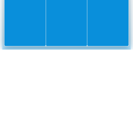
#Villefranchesurmer
PARTAGEZ VOS AVENTURES SUR
CONTACT
Mairie
Envoyer un message
de
Villefranche-
sur-
Mer
CS
10002
Villefranche-
sur-
Mer
Cedex
04
93
76
33
33