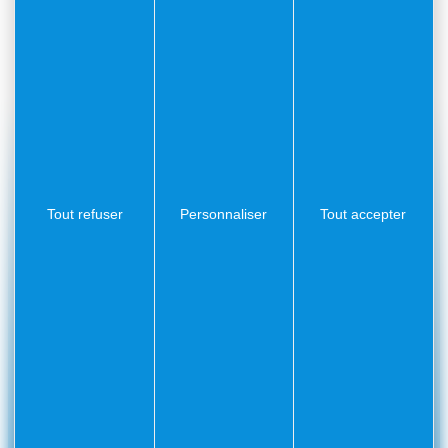
Conseil municipal du 21 avril 2026
27:54
Conseil Municipal du 13 avril 2026
2:04:40
Installation du Nouveau Conseil Municipal 2
52:33
#Villefranchesurmer
Tout refuser
Personnaliser
Tout accepter
PARTAGEZ VOS AVENTURES SUR
CONTACT
Mairie
Envoyer un message
de
Villefranche-
sur-