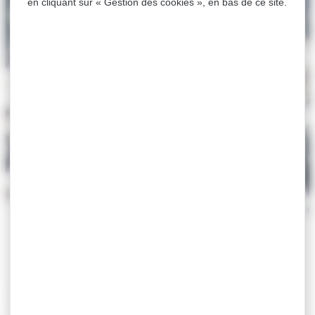
en cliquant sur « Gestion des cookies », en bas de ce site.
ACCUEIL
>
MAIRIE
>
CONSEIL MUNICIPAL
>
VIDÉOS
CONSEILS MUNICIPAUX
Vidéos Conseils Municipaux
Vidéos des Conseils Municipaux
Consultez les vidéos complètes des séances du
Conseil Municipal de Villefranche-sur-Mer. Chaque
réunion est enregistrée pour vous permettre de suivre
les débats, les décisions locales et les actions de la
municipalité. Cet espace vous offre un accès libre aux