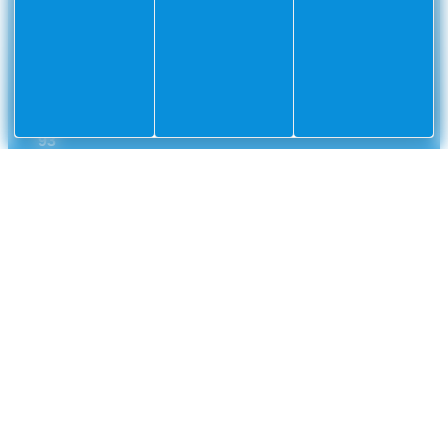
Mer
CS
10002
Villefranche-
sur-
Mer
Cedex
04
93
76
33
33
NUMÉROS UTILES
Police municipale
04 93 76 33 42
Gendarmerie nationale
0 800 112 112
CCAS
04 93 01 83 32
France Travail
04 93 76 20 30
Métropole Nice Côte d'Azur
04 93 01 67 73
INFORMATIONS
Mentions légales