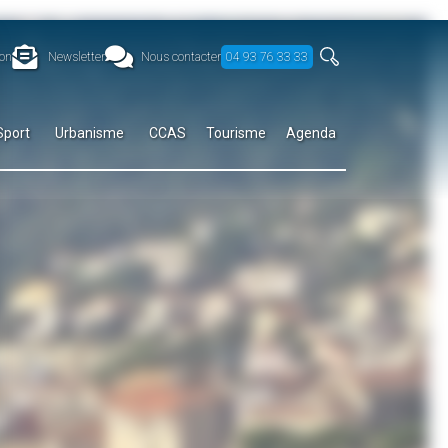
on
Newsletter
Nous contacter
04 93 76 33 33
Sport
Urbanisme
CCAS
Tourisme
Agenda