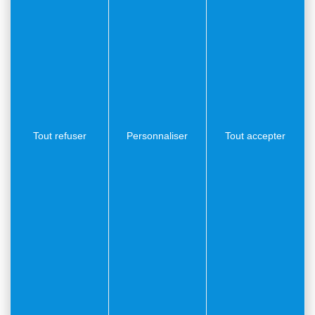
08.09.26
jusqu'au 21.09.26
Exposition des Artistes
villefranchois
Foyer de l'Auditorium de la
Citadelle
Tout refuser
Personnaliser
Tout accepter
11.08.26
jusqu'au 29.08.26
Cinéma de plein air :
programmation du 11
au 29 août
Théâtre de Verdure de la
Citadelle