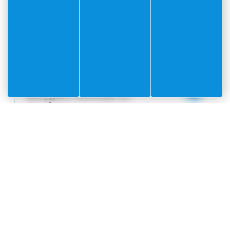
Communiqué
Projet d’installation
d’une antenne-relais
Bouygues Telecom, La
Condamine
Document
PDF
(4.02Mo)
Communiqué
Avis de publicité
Document
PDF
(0.1Mo)