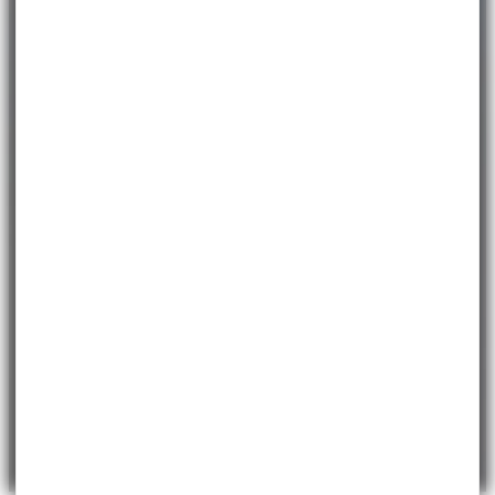
ACCUEIL
>
ÉVÉNEMENTIEL
>
CONGRÈS ET DÎNERS
DE GALA
Congrès et Dîners de gala