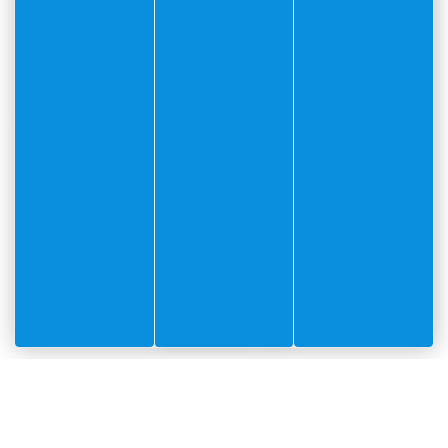
Pour plus de renseignements :
museedelacitadelle@villefranche-sur-mer.fr
Suivre La Citadelle
@lacitadelle_vsm