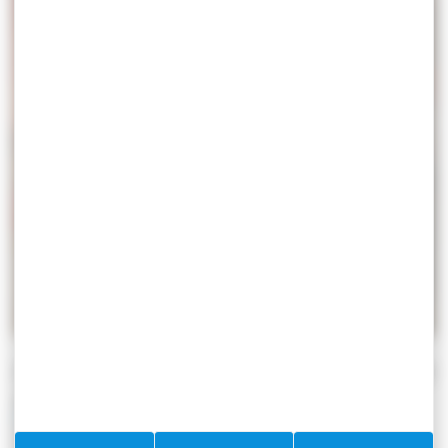
Devenir membre des Amis du Musée de
La Citadelle
Cette association promeut la vie du Musée de La
Citadelle et de ses collections, organise des actions de