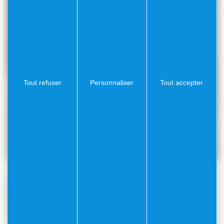
Tout refuser
Personnaliser
Tout accepter
Devenir Mécène
En contribuant financièrement, les mécènes participent à
la préservation et à la valorisation du patrimoine de la
Citadelle et des musées, bénéficiant d’avantages fiscaux
et de moments culturels privilégiés.