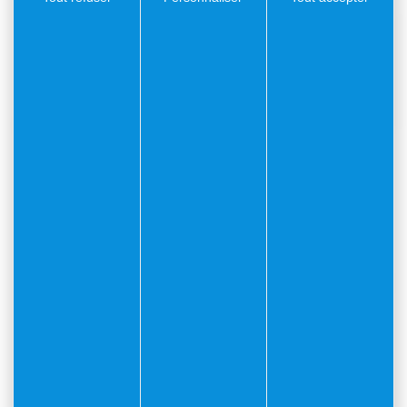
Médias
Actualités
SORTIR
Ce mois-ci
Cette semaine
Agenda
Tout l'agenda
19.09.26
jusqu'au 20.09.26