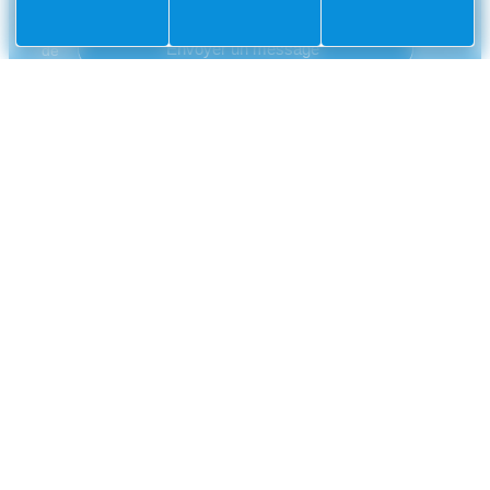
CONTACT
Mairie
Envoyer un message
de
Villefranche-
sur-
Mer
CS
10002
Villefranche-
sur-
Mer
Cedex
04
93
76
33
33
NUMÉROS UTILES
Police municipale
04 93 76 33 42
Gendarmerie nationale
0 800 112 112
CCAS
04 93 01 83 32
France Travail
04 93 76 20 30
Métropole Nice Côte d'Azur