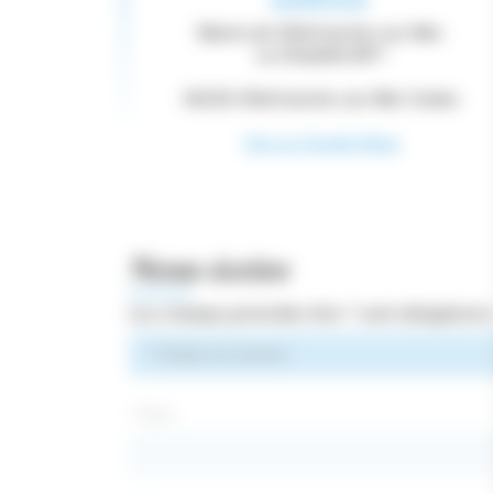
ADRESSE
Mairie de Villefranche-sur-Mer
La Citadelle BP7
06236 Villefranche-sur-Mer Cedex
Voir sur Google Maps
Nous écrire
Les champs précédés d'un * sont obligatoire
Choisir
un
service
* Nom