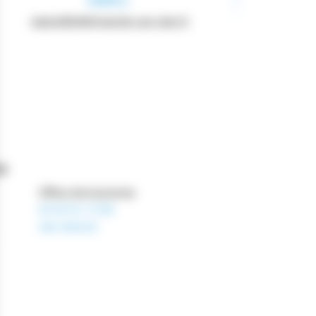
EMAIL
mairie@villefranche-sur-mer.fr
s
Office de tourisme
04 93 01 73 68
site internet