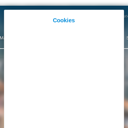
Actualités
Agenda
Parutions et Communicati
Mairie
Ma Ville
Environnement
Culture
Événementiel