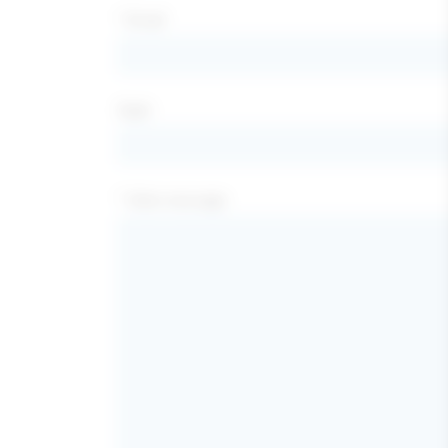
* Email
Sujet
* Votre message