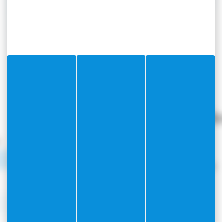
TÉLÉPHONE
04 93 76 33 33
Numéros utile
Police municipale
s
04 93 76 33 42
Gendarmerie nationale
04 74 65 26 00
Urgences
112