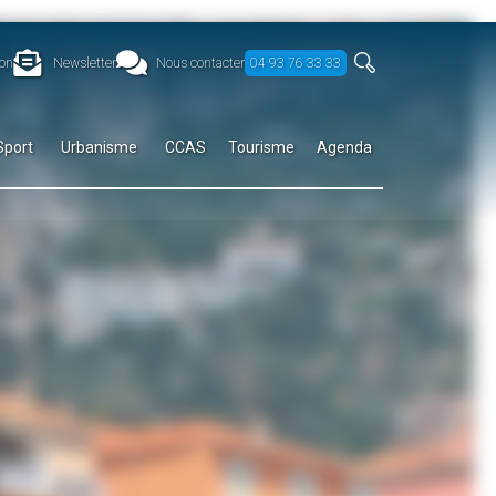
on
Newsletter
Nous contacter
04 93 76 33 33
Sport
Urbanisme
CCAS
Tourisme
Agenda