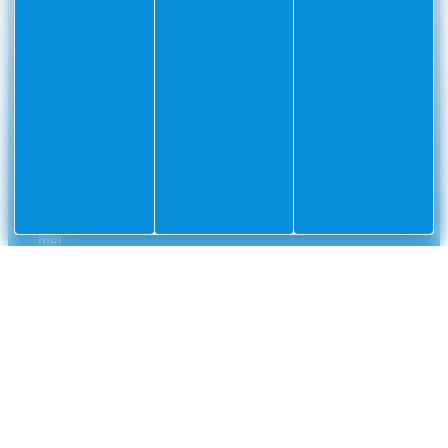
CONTACT
Mairie
Envoyer un message
de
Villefranche-
sur-
Mer
CS
10002
Villefranche-
sur-
Mer
Cedex
04
93
76
33
33
NUMÉROS UTILES
Police municipale
04 93 76 33 42
Gendarmerie nationale
0 800 112 112