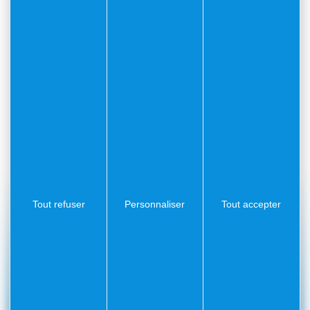
Description
On anime Villefranche.
Responsable
Mme. Christiane GASPARINI
Horaires
Participation ou réalisation de manifestation
à Villefranche.
Tout refuser
Personnaliser
Tout accepter
#Villefranchesurmer
PARTAGEZ VOS AVENTURES SUR