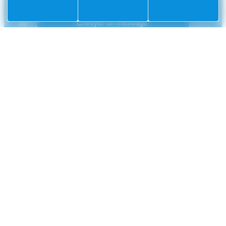
CONTACT
Mairie
Envoyer un message
de
Villefranche-
sur-
Mer
CS
10002
Villefranche-
sur-
Mer
Cedex
04
93
76
33
33
NUMÉROS UTILES
Police municipale
04 93 76 33 42
Gendarmerie nationale
0 800 112 112
CCAS
04 93 01 83 32
France Travail
04 93 76 20 30
Métropole Nice Côte d'Azur