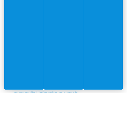
Secrétariat du Maire
carole.santucci@villefranche-sur-mer.fr
Comptabilité
finances@villefranche-sur-mer.fr
Communication
communication@villefranche-sur-mer.fr
Protocole
Assure le protocole des manifestations et
cérémonies.
protocole@villefranche-sur-mer.fr
Musée et Affaires Culturelles
musees@villefranche-sur-mer.fr
04 93 76 33 27
Ressources humaines
personnel@villefranche-sur-mer.fr