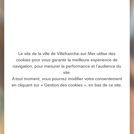
Le site de la ville de Villefranche-sur-Mer utilise des
cookies pour vous garantir la meilleure expérience de
navigation, pour mesurer la performance et l’audience du
site.
A tout moment, vous pourrez modifier votre consentement
en cliquant sur « Gestion des cookies », en bas de ce site.