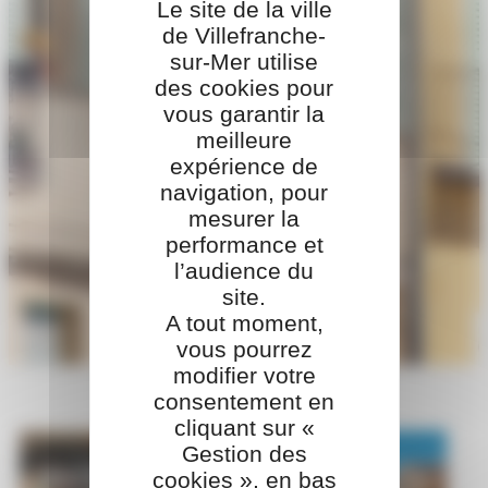
Le site de la ville
de Villefranche-
sur-Mer utilise
des cookies pour
vous garantir la
meilleure
expérience de
navigation, pour
mesurer la
performance et
l’audience du
ACCUEIL
>
MAIRIE
site.
Mairie
A tout moment,
vous pourrez
modifier votre
consentement en
cliquant sur «
Gestion des
Mot du Maire
Élus
cookies », en bas