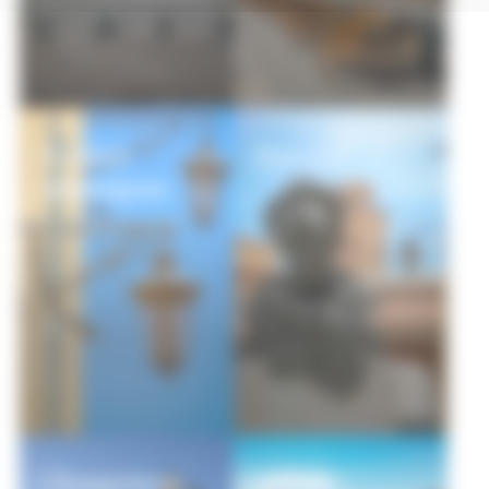
Services
État civil
Municipaux
Changement
Arrêtés