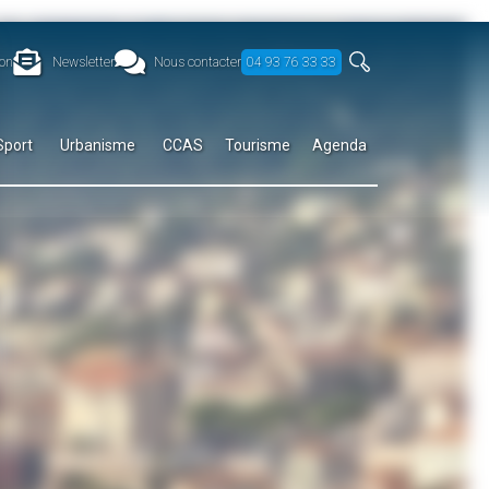
on
Newsletter
Nous contacter
04 93 76 33 33
Sport
Urbanisme
CCAS
Tourisme
Agenda