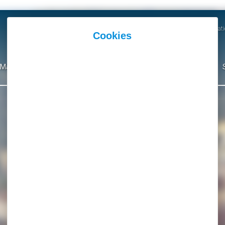
Actualités
Agenda
Parutions et Communicati
Mairie
Ma Ville
Environnement
Culture
Événementiel