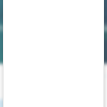
ACCUEIL
>
PARUTIONS & COMMUNICATIONS
>
PAGE 5
rutions & Communicati
Communiqué
Arrêté 1750_001
Document
PDF
(2.55Mo)