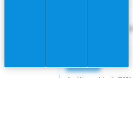
Communiqué
Ordre du Jour du 3 octob
Document
PDF
(0.09Mo)
Communiqué
Arrêté municipal n°2025-
00293
Document
PDF
(0.1Mo)
Communiqué