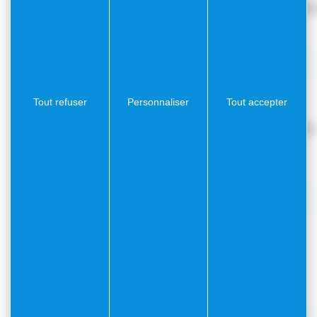
Arrêté Municipal n°2025
Document
PDF
(0.1Mo)
Communiqué
Tout refuser
Personnaliser
Tout accepter
Arrêté municipal n°2025-
00306
Document
PDF
(3.66Mo)
Communiqué
Arrêté 2005-00305
Document
PDF
(3.71Mo)