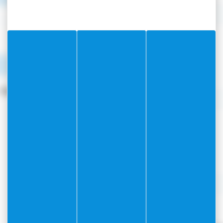
Communiqué
Arrêté 1700_001
Document
PDF
(3.41Mo)
Rechercher
Communiqué
Arrêté 1695-001
Document
PDF
(1.43Mo)
Communiqué