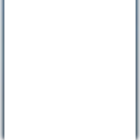
ACCUEIL
>
ENVIRONNEMENT
>
LA MER
>
VILLEFRANCHE ET LA MER
>
SERVICE DE
MOUILLAGE
Service de mouillage