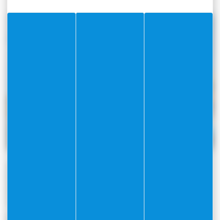
Sécurité, sérénité et confort
Destinée à réguler la fréquentation de la rade, la ZMEL
propose des
postes de mouillage balisés et attribués
,
avec un nombre limité de places pour garantir confort,
sécurité et respect du cadre naturel.
Des
équipements légers
sont mis à disposition pour