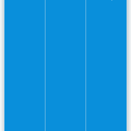
Quelles sont les tailles
d'embarcations acceptées sur les
ZMEL ?
Pour quelle durée peut-on mouiller
sur une ZMEL ?
Quels sont les avantages des ZMEL
?