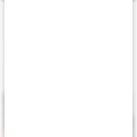
Zone de Mouillage et d’équipements
légers
Ancrée au cœur de l’une des plus belles rades de la
Méditerranée,
la
Zone de Mouillages et
d’Équipements Légers (ZMEL)
de Villefranche-sur-
Mer
et son nouveau modèle d’accueil des bateaux de
plaisance rencontre un réel succès dans la
préservation de l’environnement marin
et
des plages.