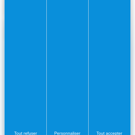
faciliter l’accès à terre, améliorer la gestion des déchets à
bord et informer les plaisanciers sur les bonnes pratiques
environnementales.
Un
bureau des mouillages
, situé au
parking Wilson
,
assure la gestion quotidienne des zones et veille au
respect du règlement, à l’accueil des usagers et à la
maintenance des installations.
En savoir plus sur la ZMEL de
Villefranche-sur-Mer
Qui peut utiliser les ZMEL ?
Tout refuser
Personnaliser
Tout accepter