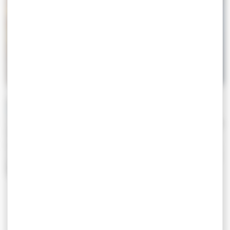
Qu'est-ce qu'une ZMEL ?
Situées dans les secteurs les plus protégés et calmes de
la rade, les ZMEL offrent aux plaisanciers
des mouillages
respectueux des fonds marins
. Grâce à des
installations avec un ou deux points d’ancrage, les
bateaux sont fixés sans chaînes rasant le fond, fav
orisant
ainsi la régénération de l’écosystème marin : r
etour de la
posidonie, amélioration de la qualité de l’eau, et
réapparition de nombreuses espèces de poissons.