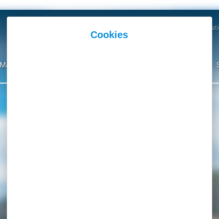
Actualités
Agenda
Parutions et Communicati
Mairie
Ma Ville
Environnement
Culture
Événementiel