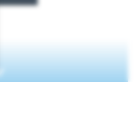
r
IONS