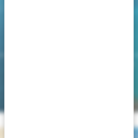
UEIL
>
ENVIRONNEMENT
>
LA MER
>
VILLEFRANCHE ET LA
Villefranche et la mer