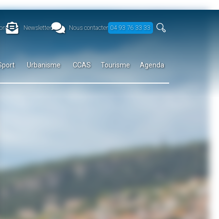
on
Newsletter
Nous contacter
04 93 76 33 33
Sport
Urbanisme
CCAS
Tourisme
Agenda