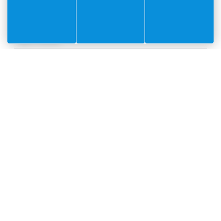
Colomars
Gattières
La Gaude
Gilette
Levens
Nice
La Roquette
Roubion
Saint Blaise
Saint-Jeannet
Saint-Laurent-du-Var
Saint-Martin-Du-Var