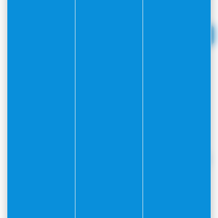
Tome 4_Zones A-N_Règlement-MS1
3 Cahier Prescriptions architecturales
Cahier Prescriptions
Architecturales Règlement MS1
4 Annexe Patrimoine