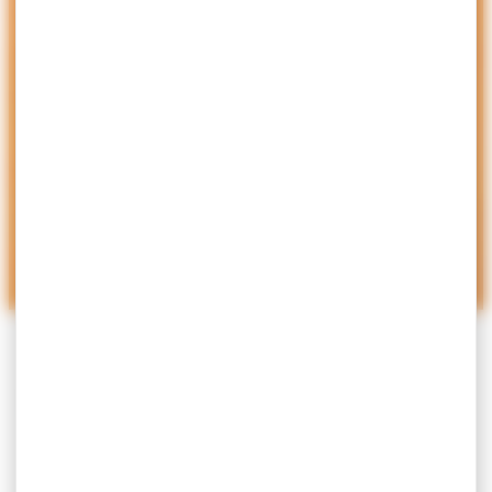
ACCUEIL
>
URBANISME
>
PLUM- PLAN LOCAL
D’URBANISME MÉTROPOLITAIN
>
PLUM-21
OCTOBRE 2021
PLUm-21 Octobre 2021
PLUm approuvé le 21.10.2021
Nomenclature