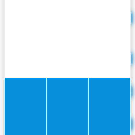
Dispositions générales
2 Dispositions règlementaires
Tome1_Zones UA -HD_Règlement-
MS1
Tome 2_Zones UE-UF-UL-
UM_Règlement-MS1
Tome 3_Zones UP-US-UT-UZ-1AU-
2AU_Règlement-MS1