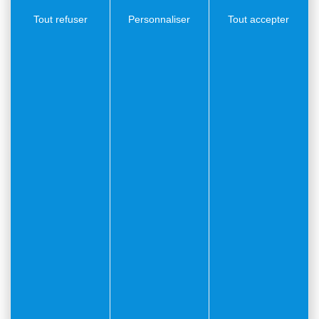
Tout refuser
Personnaliser
Tout accepter
Communiqué
Rapport de simulation
les jardins du cap
Document
PDF
(0.88Mo)
Communiqué
Dossier d’information
mairie les jardins du
cap
Document
PDF
(3.81Mo)