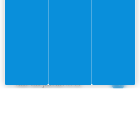
Communiqué
Règlement
périscolaire 23-24
Document
PDF
(0.22Mo)
Communiqué
Note aux parents 23-24
Document
PDF
(0.15Mo)
Communiqué