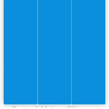
Procès verbal du 25 septembre
2023
Document
PDF
(0.47Mo)
Procès verbal du 19 juin 2023
Document
PDF
(0.41Mo)
Procès verbal du 3 avril 2023
Document
PDF
(0.46Mo)
Procès verbal du 6 mars 2023