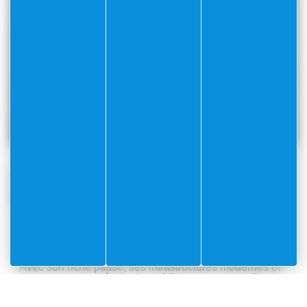
Monument au roi Albert 1er
Le Monument au Roi Albert Ier, érigé en 1938,
commémore le rôle du souverain belge lors de la bataille
de l’Yser pendant la Première Guerre mondiale.
Avec son riche passé, ses infrastructures modernes et
son engagement écologique, Nieuport est une ville
dynamique et accueillante.