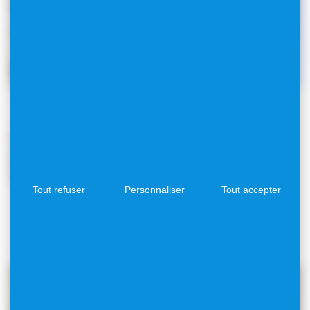
Beffroi de Nieuport. Michel wal, CC BY-SA 3.0 , via Wikimedia
Commons
Un patrimoine riche
La ville est riche en patrimoine historique. Le beffroi de
Nieuport, reconstruit après la Première Guerre mondiale,
est inscrit au patrimoine mondial de l’UNESCO.
Tout refuser
Personnaliser
Tout accepter