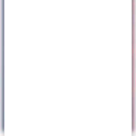
ACCUEIL
>
MA VILLE
>
RELATIONS
INTERNATIONALES
>
NIEUPORT – BELGIQUE
Nieuport – BELGIQUE