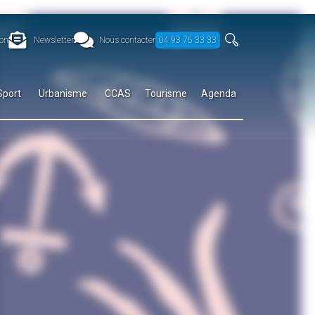
on
Newsletter
Nous contacter
04 93 76 33 33
Sport
Urbanisme
CCAS
Tourisme
Agenda