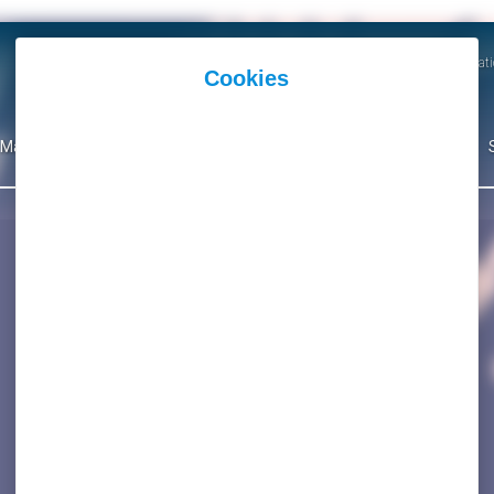
Actualités
Agenda
Parutions et Communicati
Mairie
Ma Ville
Environnement
Culture
Événementiel