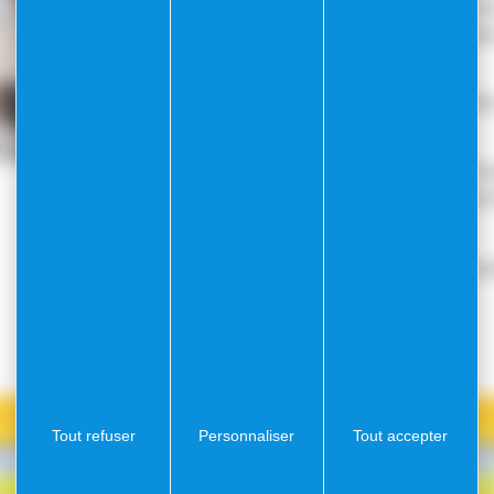
octobre, la cantine scolaire anim
maternelle une activité sur la dé
amer).
Les menus peuvent être modifié
d’approvisionnement
Retrouvez le menu de cette se
la crèche et des écoles villefran
Menu de la crèche
Menu école des Magnoli
Tout refuser
Personnaliser
Tout accepter