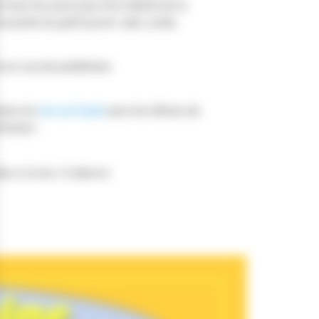
e tous les jours pour les enfants de la
couverte du goût (sucré, salé, acide,
s en cas de problèmes
maine du
1er au 5 juin
pour les élèves de
choises :
as et école J.Calderoni