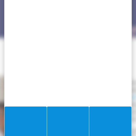
La mairie de Villefranche-sur-mer
responsable de la cantine scolair
Afin de respecter le
Programme N
compose les repas conjointement
scolaire privilégiant les produits
animales et des jus de fruits son
De plus, lors de la semaine du 