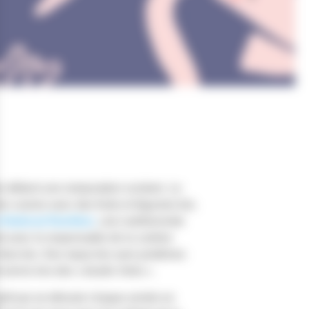
 détient une restauration scolaire. Le
e cuisine avec des fruits et légumes bio.
ational Nutrition
, une nutritionniste
 avec le responsable de la cantine
 frais bio. Des repas bio sans protéines
t servis lors des «Jeudis Verts ».
goût qui se déroule chaque année en