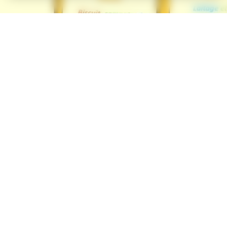
 et J.Calderoni
ation scolaire doivent être effectuées sur le Portail Famille :