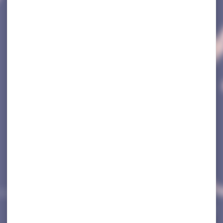
CCUEIL
>
MA VILLE
>
ÉDUCATION
>
RESTAURATION SCOLAI
Restauration scolaire