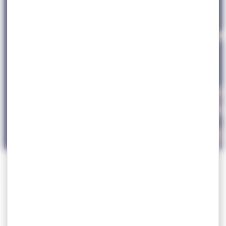
ACCUEIL
>
MA VILLE
>
ÉDUCATION
>
INSCRIPTIONS
Inscriptions
Inscriptions scolaires 2026-2027
L'école maternelle :
Les 1ères inscriptions sur la commune sont à valider
sur rendez-vous avec le service des Affaires Scolaires
de la Mairie et la directrice
Madame POVEDA
: