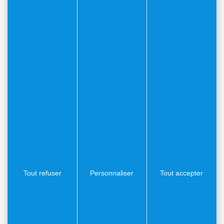
Documents à télécharger pour
l’inscription scolaire et les services
périscolaires
Fiche 1ère inscription commune
rentrée 2025 – 2026
Document
PDF
(0.23Mo)
Tout refuser
Personnaliser
Tout accepter
Carnet d’accueil rentrée 2025 –
2026
Document
PDF
(0.39Mo)