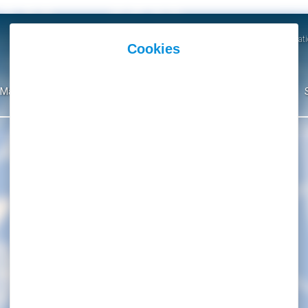
Actualités
Agenda
Parutions et Communicati
Mairie
Ma Ville
Environnement
Culture
Événementiel