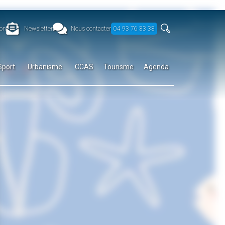
on
Newsletter
Nous contacter
04 93 76 33 33
Sport
Urbanisme
CCAS
Tourisme
Agenda