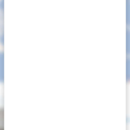
>
ÉDUCATION
>
ÉCOLE MATERNELLE LES MAGNOLLIAS
>
A
Adresse et Contact
Contacts
Tel :
04 93 55 65 04
Mail :
ecole.0060767B@ac-
site de l'école