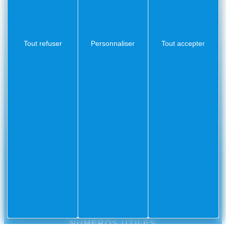
PARTAGEZ VOS AVENTURES SUR
Tout refuser
Personnaliser
Tout accepter
CONTACT
Mairie
Envoyer un message
de
Villefranche-
sur-
Mer
CS
10002
Villefranche-
sur-
Mer
Cedex
04
93
76
33
33
NUMÉROS UTILES