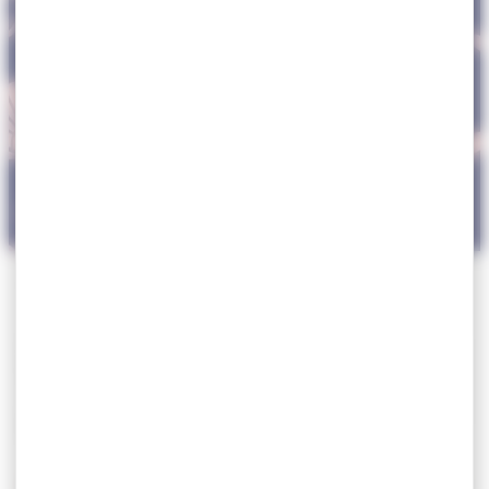
ACCUEIL
>
MA VILLE
>
ÉDUCATION
>
ACTUALITÉS
Actualités
Actualités
Retrouvez ici toute l’actualité liée à la vie des
établissements scolaires de la ville de Villefranche-sur-
Mer. Cette page regroupe les informations et nouvelles
concernant l’école maternelle Les Magnolias et l’école
primaire J.Calderoni, avec pour objectif de centraliser
les contenus utiles pour suivre l’actualité scolaire.