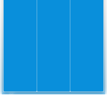
#Villefranchesurmer
PARTAGEZ VOS AVENTURES SUR
CONTACT
Mairie
Envoyer un message
de
Villefranche-
sur-
Mer
CS
10002
Villefranche-
sur-