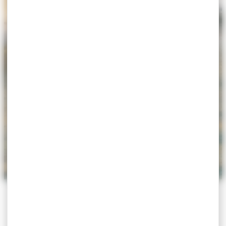
ACCUEIL
>
ACTUALITÉS
>
LA RENTRÉE À L’ÉCOLE
MATERNELLE « LES MAGNIOLIAS »
La rentrée à l’école
maternelle « Les
Magniolias »
Actu
,
Éducation