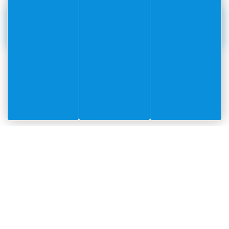
RÉDIGÉ PAR
Le
27 août
Le Service
2025
Communication
ARTICLE PRÉCÉDENT
ARTICLE SUIVANT
#Villefranchesurmer
PARTAGEZ VOS AVENTURES SUR