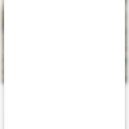
ACCUEIL
>
AGENDA
>
YOGA D’ÉTÉ À LA CITADELLE
DE VILLEFRANCHE-SUR-MER
Yoga d’été à la Citadelle de
Villefranche-sur-Mer
Exposition
Du 17 juin au 09 septembre 2026
9h – 10h
Jardins de la Citadelle
Le lien Google Maps n'est pas défini pour cet
événement.