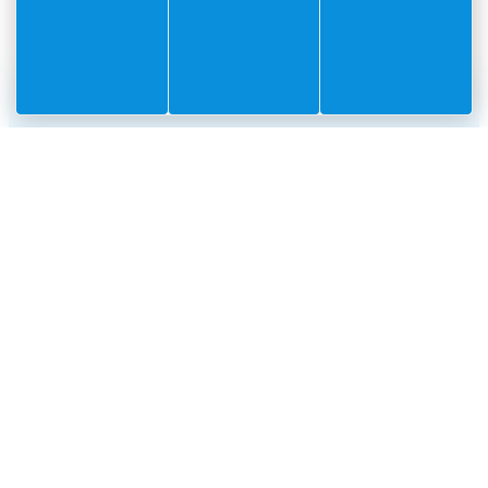
#Villefranchesurmer
PARTAGEZ VOS AVENTURES SUR
CONTACT
Mairie
Envoyer un message
de
Villefranche-
sur-
Mer
CS
10002