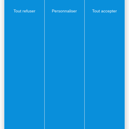
👉
Participation libre
⚠️
Inscription obligatoire
Tout refuser
Personnaliser
Tout accepter
Informations et inscriptions :
📞 Aurélie : 06 19 38 02 12
📞 Lorène : 06 15 72 22 44
📞 Marie : 06 13 15 55 69
💻 Site internet :
fsbe-yoga.org