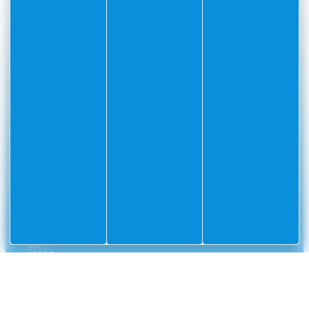
#Villefranchesurmer
PARTAGEZ VOS AVENTURES SUR
CONTACT
Mairie
Envoyer un message
de
Villefranche-
sur-
Mer
CS
10002
Villefranche-
sur-
Mer
Cedex