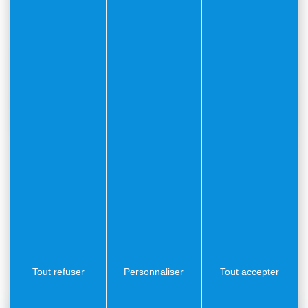
Pour ses 30 ans, la Compagnie Jacques Biagini
propose cette semaine, des festivités exceptionnelles !
Grande soirée sous les étoiles, le vendredi 4 juillet à
partir de 19h au Théâtre de Verdure, plateau artistique
avec petite restauration en première partie. A 21h,
l’appel de la mer vous embarquera avec la troupe de
théâtre professionnelle et son « Marius » de Marcel
Pagnol.
Billetterie :
Billetterie : Marius à Villefranche –
Billetweb
Tout refuser
Personnaliser
Tout accepter