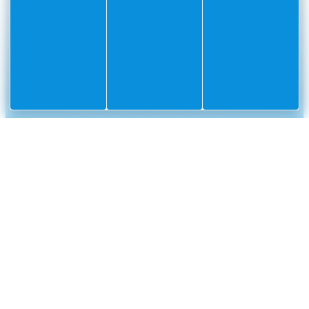
#Villefranchesurmer
PARTAGEZ VOS AVENTURES SUR
CONTACT
Mairie
Envoyer un message
de
Villefranche-
sur-
Mer
CS
10002
Villefranche-
sur-
Mer
Cedex
04
93
76
33
33