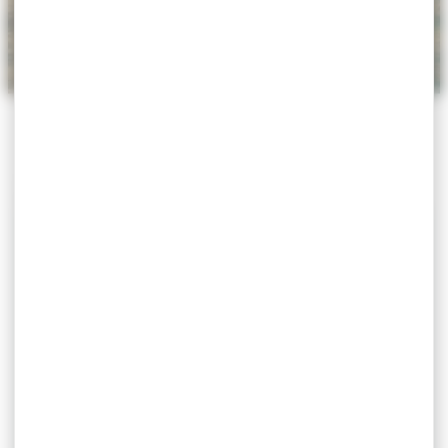
ACCUEIL
>
AGENDA
>
LA CRÈME FESTIVAL
La Crème Festival
Exposition
Du 26 juin au 28 juin 2026
Citadelle de Villefranche-sur-Mer
Le lien Google Maps n'est pas défini pour cet
événement.