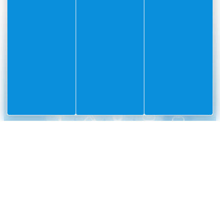
#Villefranchesurmer
PARTAGEZ VOS AVENTURES SUR
CONTACT
Mairie
Envoyer un message
de
Villefranche-
sur-
Mer
CS
10002
Villefranche-
sur-