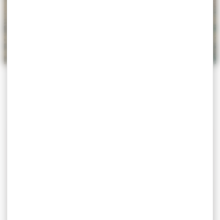
ACCUEIL
>
AGENDA
>
FÊTE DES MAI
Fête des Mai
Exposition
Du 30 mai au 30 mai 2026
18h – 20h30
Place Félix Poullan
Le lien Google Maps n'est pas défini pour cet
événement.