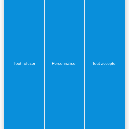
Danse et chants des enfants des écoles
Pan Bagnat party. Réservation avant le 22 mai auprès
du Comité des fêtes : 06 22 61 03 30
Soirée dansante
Tout refuser
Personnaliser
Tout accepter