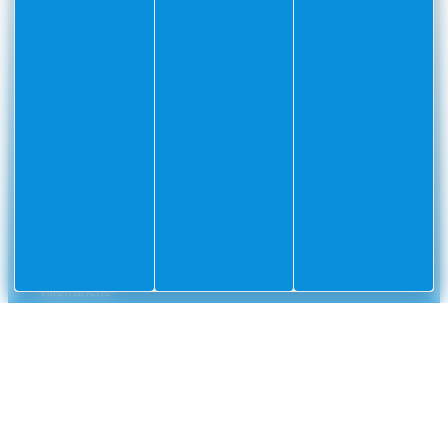
PARTAGEZ VOS AVENTURES SUR
CONTACT
Mairie
Envoyer un message
de
Villefranche-
sur-
Mer
CS
10002
Villefranche-
sur-
Mer
Cedex
04
93
76
33
33