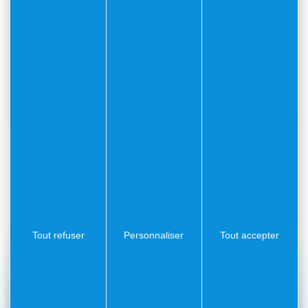
Comme chaque année, à la rentrée, les artistes
villefranchois présentent leurs nouvelles créations. Le
rendez-vous incontournable des artistes amateurs
locaux.
Ils vous donnent rendez-vous le mardi 23
septembre, dès 17h pour le vernissage.
Tout refuser
Personnaliser
Tout accepter
#Villefranchesurmer