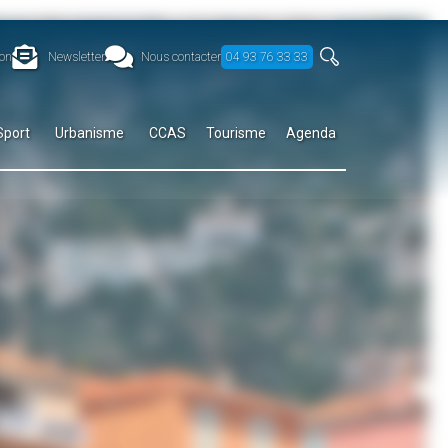
on
Newsletter
Nous contacter
04 93 76 33 33
Sport
Urbanisme
CCAS
Tourisme
Agenda