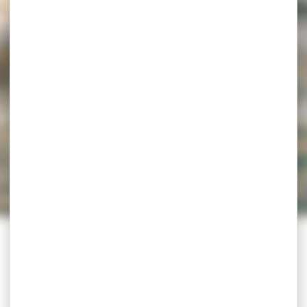
L
>
AGENDA
>
ESTIVALES DU DÉPARTEMENT : LE BARBIER 
u Département : Le Bar
Exposition
Le 25 juillet 2025
21:00 – 23:00
Théâtre de Verdure de la Citadelle