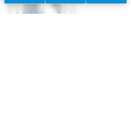
ecture joyeuse et méditerranéenne du chef-d’œuvre de Rossini. 
 théâtre se conjuguent avec légèreté pour offrir au public une so
#Villefranchesurme