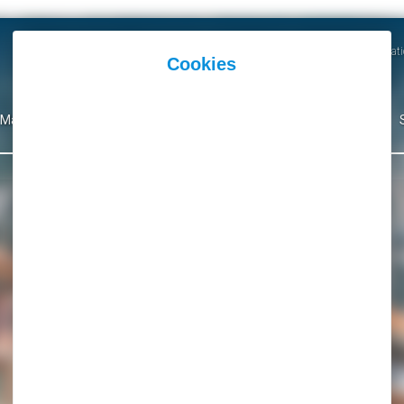
Actualités
Agenda
Parutions et Communicati
Mairie
Ma Ville
Environnement
Culture
Événementiel