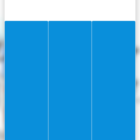
La Citadelle, 06230 Villefranche-sur-Mer
Voir sur Google Maps