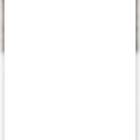
ACCUEIL
>
AGENDA
>
CONCERTS – PRINTEMPS
MUSICAL
Concerts – Printemps
musical
Exposition
Du 22 mai au 24 mai 2026
Le lien Google Maps n'est pas défini pour cet
événement.