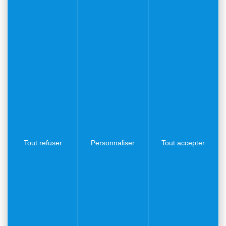
Vendredi 22 mai
Eglise Saint-Michel – 20h
Répertoire : J.S. Bach – A. Vivald, A. Corelli, H. Biber,
J.B. de Boismortier
Dimanche 24 mai
Auditorium de la Citadelle – 16h
Répertoire : W.A. Mozart, R. Schumann
Entrée libre
Tout refuser
Personnaliser
Tout accepter