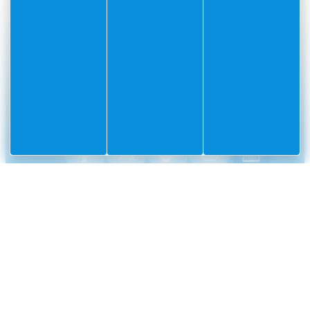
#Villefranchesurmer
PARTAGEZ VOS AVENTURES SUR
CONTACT
Mairie
Envoyer un message
de
Villefranche-
sur-
Mer
CS
10002
Villefranche-
sur-
Mer