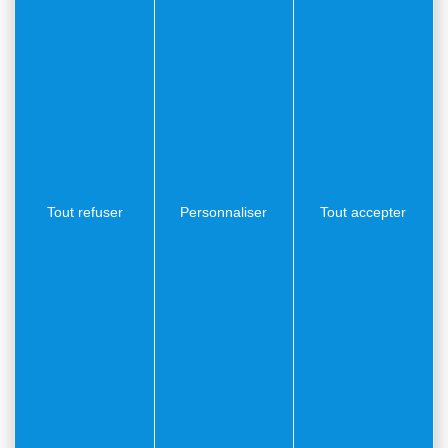
👉 9h15 : Rassemblement devant le Monument aux
Morts, Esplanade de l’Octroi
👉 9h30 : Discours et dépôts de gerbes
Tout refuser
Personnaliser
Tout accepter