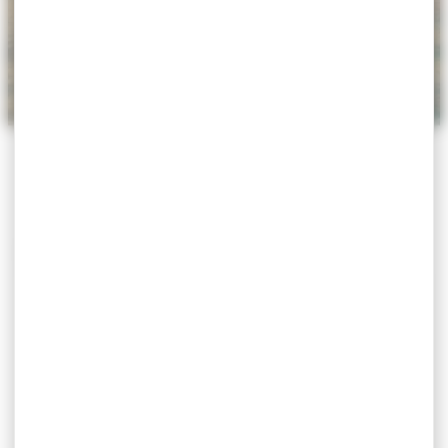
ACCUEIL
>
AGENDA
>
CÉRÉMONIE DU 14 JUILLET
Cérémonie du 14 juillet
Exposition
Le 14 juillet 2026
9h15
Monument aux Morts de l’Octroi
Monument aux Morts de l’Octroi
Le lien Google Maps n'est pas défini pour cet
événement.