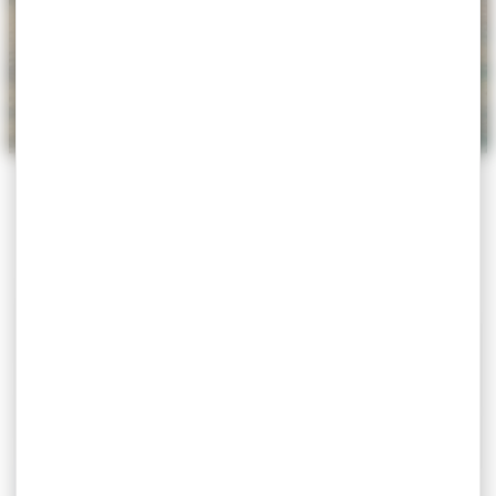
ACCUEIL
>
AGENDA
>
CÉRÉMONIE DE LA VICTOIRE
DU 8 MAI 1945
Cérémonie de la victoire du
8 mai 1945
Exposition
Le 08 mai 2026
9h-11h
Villefranche-sur-Mer
Monument aux Morts de l’Octroi
Le lien Google Maps n'est pas défini pour cet
événement.