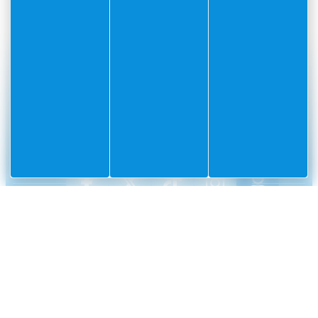
#Villefranchesurmer
PARTAGEZ VOS AVENTURES SUR
CONTACT
Mairie
Envoyer un message
de
Villefranche-
sur-
Mer
CS
10002