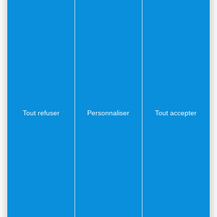
Rendez-vous à 9h15 au Monument aux Morts –
Esplanade de l’octroi
9h30 Discours et dépôts de gerbes
10h Café et viennoiseries offerts par la Mairie
Tout refuser
Personnaliser
Tout accepter