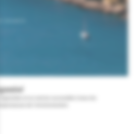
E DÉCHETS
rganisé
organisées et un service accessible à tous les
 respectueuse de l’environnement.