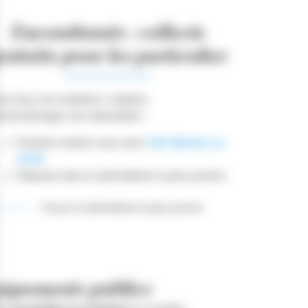
Encombrants : collecte
ratuite pour les particulier
ur tous vos mobiliers, matelas,
ectroménager non réparables :
Prendre rendez-vous avec
Allo Mairies au
39 06
Déposer dans la déchetterie la plus proche
Trouver la déchetterie la plus proche
quipements publics