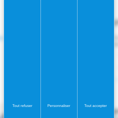
Collecte sélective des
emballages
g
i,
Jours de passage
:
mercredi
Po
él
Tout refuser
Personnaliser
Tout accepter
Points de tri et é