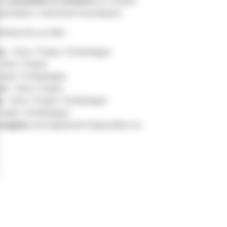
des
poubelles et cendriers
en nombre
équentation, notamment touristiques
llefranche-sur-Mer :
es
: Verre / Papier / Emballages
Verre / Papier
Papier / Emballages
on
: Verre / Papier
e
: Verre / Papier / Emballages
 Papier / Emballages
 usagées
sont également disponibles en