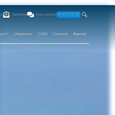
on
Newsletter
Nous contacter
04 93 76 33 33
Sport
Urbanisme
CCAS
Tourisme
Agenda