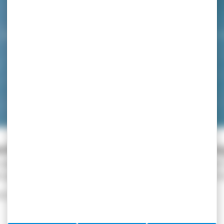
>
ENVIRONNEMENT
>
GESTION DE DÉCHETS
>
COLLECTES D
Collectes de déchets
nche-sur-Mer : simple, pratique et o
uvre pour faciliter la gestion des déchets, avec des collectes 
ns gestes, chacun peut contribuer à garder notre ville propre et
e 19h la veille de la collecte.