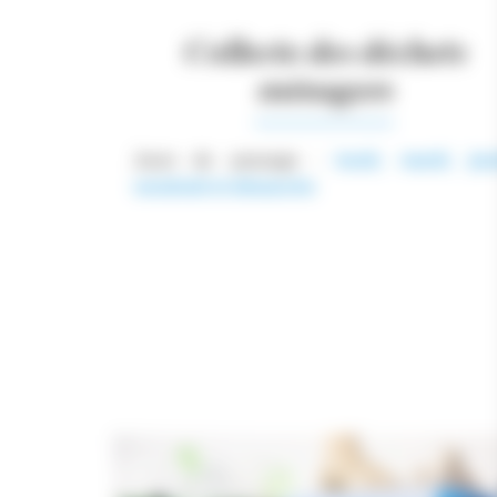
Collecte des déchets
ménagers
Jours de passage
:
lundi, mardi, jeud
vendredi et dimanche