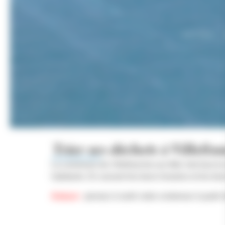
ACCUEIL
Trier ses déchets à Villefra
La commune de Villefranche-sur-Mer met tout en œ
habitants. En suivant les bons horaires et les bo
Astuce :
pensez à sortir votre conteneur à partir d