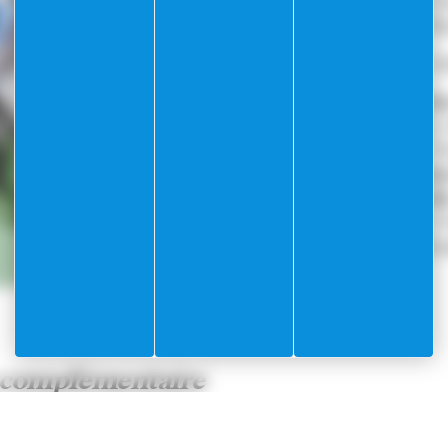
La commune met à disposition 
suffisant, selon les zones de fr
Points d’apport volontaire
à Vi
Promenade des Marinièr
Parking des Marinières
: 
Parking Wilson
: Verre / 
Maréchal Foch / Malmais
Avenue Général de Gaull
Port de la Darse
: Verre /
Des points de collecte de
piles
ville.
n complémentaire
par foyer
(ou 16 passages si pas de pesée)
neux ou dangereux