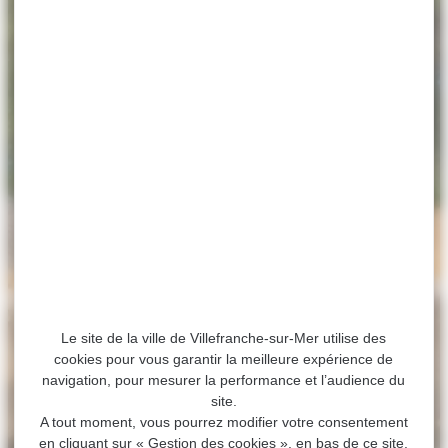
Le site de la ville de Villefranche-sur-Mer utilise des
cookies pour vous garantir la meilleure expérience de
navigation, pour mesurer la performance et l’audience du
site.
A tout moment, vous pourrez modifier votre consentement
en cliquant sur « Gestion des cookies », en bas de ce site.