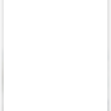
Ouverte en 2024,
La Galerie des Musées de La
Citadelle
est un espace unique proposant
une
sélection d’objets d’art, d’affiches, de cartes postales et
de souvenirs.
Elle permet aux visiteurs de prolonger
leur expérience culturelle à Villefranche-sur-Mer.