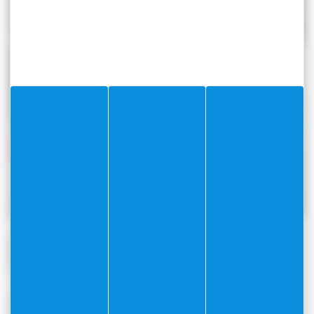
Contact
Pour plus de renseignements :
boutiquemusees@villefranche-sur-mer.fr
Adresse
1 quai Amiral Courbet