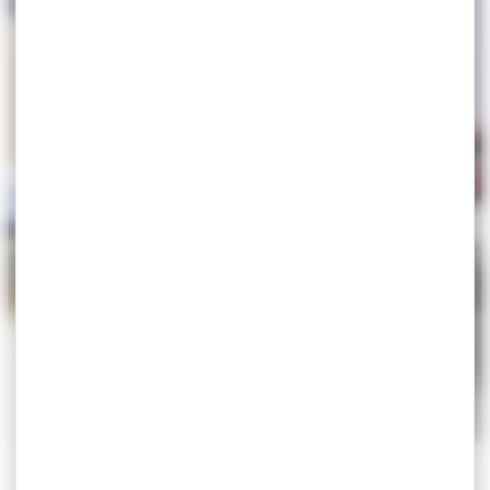
ACCUEIL
>
CULTURE
>
MUSÉE ET CENTRE D’ART
>
BOUTIQUE
Boutique
La Galerie des Musées