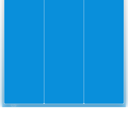
#Villefranchesurmer
PARTAGEZ VOS AVENTURES SUR
CONTACT
Mairie
Envoyer un message
de
Villefranche-
sur-
Mer
CS
10002
Villefranche-
sur-
Mer
Cedex