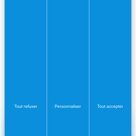
Découvrir le dossier de
presse des travaux de la
Citadelle
Un aperçu complet des projets de
rénovation engagés pour préserver et
valoriser ce site historique
exceptionnel.
Tout refuser
Personnaliser
Tout accepter
#Villefranchesurmer