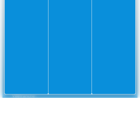
PARTAGEZ VOS AVENTURES SUR
CONTACT
Mairie
Envoyer un message
de
Villefranche-
sur-
Mer
CS
10002
Villefranche-
sur-
Mer
Cedex
04
93
76
33
33