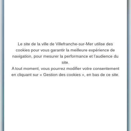
Le site de la ville de Villefranche-sur-Mer utilise des
cookies pour vous garantir la meilleure expérience de
navigation, pour mesurer la performance et l’audience du
site.
A tout moment, vous pourrez modifier votre consentement
en cliquant sur « Gestion des cookies », en bas de ce site.