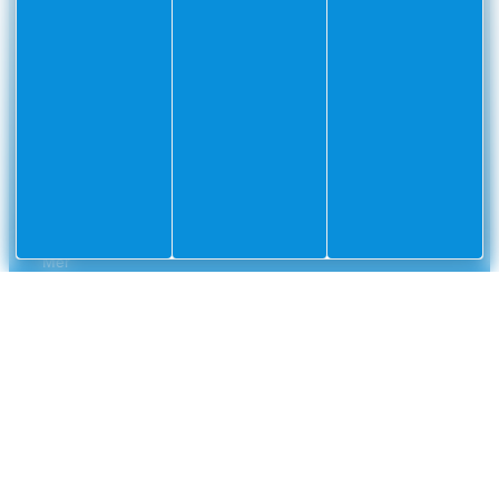
CONTACT
Mairie
Envoyer un message
de
Villefranche-
sur-
Mer
CS
10002
Villefranche-
sur-
Mer
Cedex
04
93
76
33
33
NUMÉROS UTILES
Police municipale
04 93 76 33 42
Gendarmerie nationale
0 800 112 112
CCAS