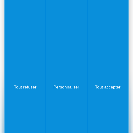
Fondé sur plus d’un siècle d’histoire du football
local, le club porte aujourd’hui une ambition forte
autour de la formation, du développement des
jeunes et du rayonnement sportif de la Côte
d’Azur. Installé notamment au stade Antoine
Bonifaci de Villefranche-sur-Mer, Riviera FC
évolue en National 3 et rassemble plus de 800
licenciés dans un esprit de respect, de passion et
de convivialité. Soutenu par des acteurs locaux et
récemment rejoint par
Hugo Lloris
parmi ses
actionnaires, le club incarne une nouvelle
dynamique pour le football azuréen.
Tout refuser
Personnaliser
Tout accepter
#Villefranchesurmer
PARTAGEZ VOS AVENTURES SUR