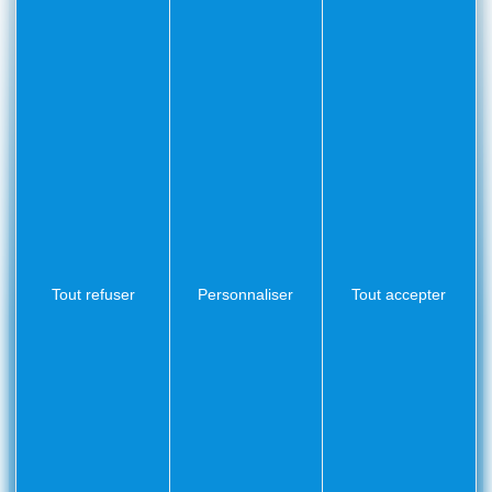
CONTACT
Mairie
Envoyer un message
de
Villefranche-
sur-
Mer
CS
10002
Villefranche-
sur-
Tout refuser
Personnaliser
Tout accepter
Mer
Cedex
04
93
76
33
33
NUMÉROS UTILES
Police municipale
04 93 76 33 42