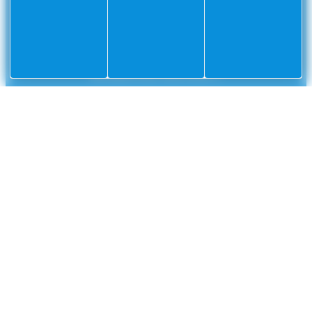
Gendarmerie nationale
0 800 112 112
CCAS
04 93 01 83 32
France Travail
04 93 76 20 30
Métropole Nice Côte d'Azur
04 93 01 67 73
INFORMATIONS
Mentions légales
Données personnelles
Plan du site
Offres d’emploi
Gestion des cookies
Réalisation Koredge