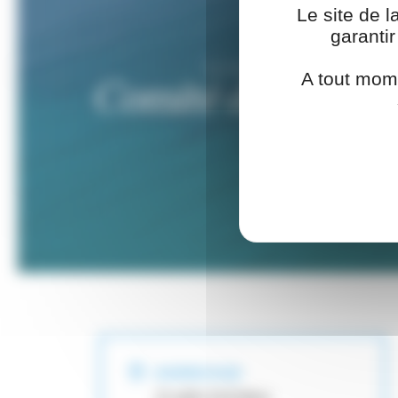
Le site de l
garanti
ACCUEIL
>
ASSOCIATIONS
>
A tout mom
Comité de Défense
ADRESSE
15 allée St-Estève