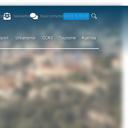
on
Newsletter
Nous contacter
04 93 76 33 33
Sport
Urbanisme
CCAS
Tourisme
Agenda