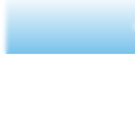
Envoyer un message
CONTACT
Mairie
de
Villefranche-
sur-
Mer
CS
10002