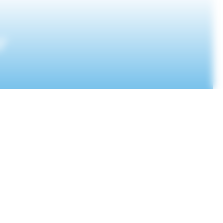
r
IONS
es
nelles
okies