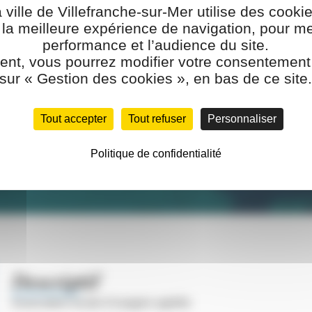
a ville de Villefranche-sur-Mer utilise des cook
r la meilleure expérience de navigation, pour me
performance et l’audience du site.
COMITÉ DE DÉFENSE ET D’ACTION DE LA CORNE D’OR ET 
ent, vous pourrez modifier votre consentement 
 et d’Action de la Corne
sur « Gestion des cookies », en bas de ce site
Estève (CDACOSE)
Tout accepter
Tout refuser
Personnaliser
Politique de confidentialité
Descriptif
Association locale d’usagers agréée