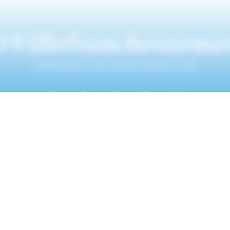
#Villefranchesurme
PARTAGEZ VOS AVENTURES SUR
NUMÉROS UTILES
INFORMAT
Police municipale
Mentions légal
04 93 76 33 42
Gendarmerie nationale
Données person
0 800 112 112
CCAS
Plan du site
04 93 01 83 32
France Travail
Offres d’emploi
04 93 76 20 30
Métropole Nice Côte d'Azur
Gestion des co