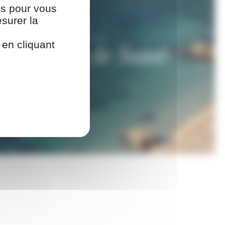
ies pour vous
surer la
DE SAINT-ESTÈVE (CDACOSE)
en cliquant
 d’Or et de Saint-
.