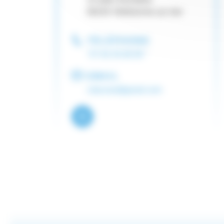
06230 Villefranche sur mer
TÉLÉPHONE
"07 83 35 66 90 "
EMAIL
cdacose@gmail.com