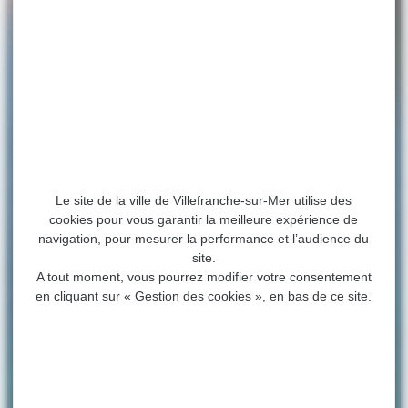
Le site de la ville de Villefranche-sur-Mer utilise des
cookies pour vous garantir la meilleure expérience de
navigation, pour mesurer la performance et l’audience du
site.
A tout moment, vous pourrez modifier votre consentement
en cliquant sur « Gestion des cookies », en bas de ce site.