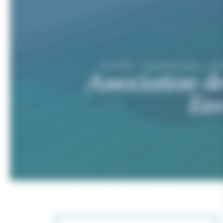
ACCUEIL
>
ASSOCIATIONS
>
ASS
Association de
Env