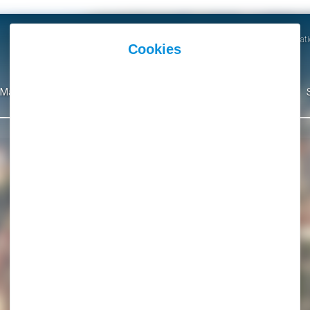
Actualités
Agenda
Parutions et Communicati
Mairie
Ma Ville
Environnement
Culture
Événementiel