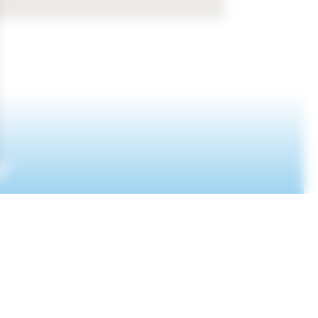
r
IONS