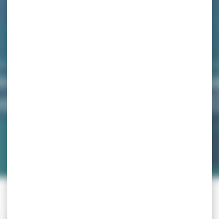
OCIATION DES RIVERAINS DU COL À BUT SÉCURITAIRE E
s Riverains du Col à But
ironnemental (ARIVC