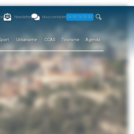
on
Newsletter
Nous contacter
04 93 76 33 33
Sport
Urbanisme
CCAS
Tourisme
Agenda