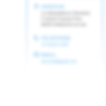
ADRESSE
La Safranette/Les Citronniers
5 chemin François Ferry
06230 Villefranche sur mer
TÉLÉPHONE
"07 68 95 70 85"
EMAIL
arivcose@gmail.com