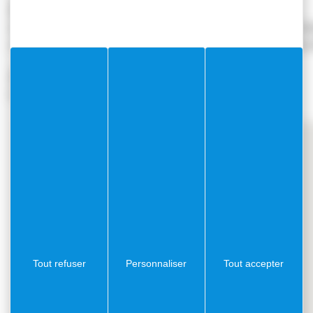
Description
Agir pour la sécurité et le mieux-être du quartier du Col de Vi
concerne les liaisons routières entre la Basse Corniche et 
Responsable
M. Ilivier Fresnay
Tout refuser
Personnaliser
Tout accepter